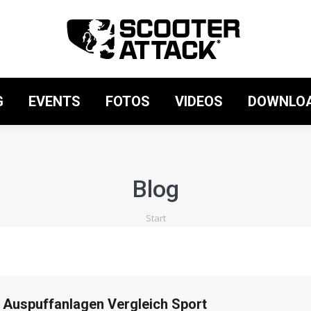
SHOP
BLOG
EVENTS
F
G
EVENTS
FOTOS
VIDEOS
DOWNLO
Blog
Sie befinden sich hier:
Start
Auspuffanlagen Vergleich Sport