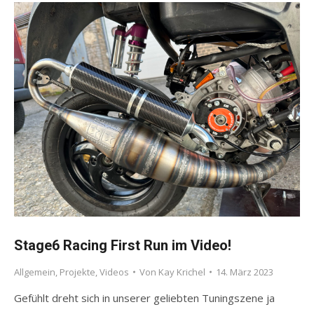
Stage6 Racing First Run im Video!
Allgemein
,
Projekte
,
Videos
Von
Kay Krichel
14. März 2023
Gefühlt dreht sich in unserer geliebten Tuningszene ja