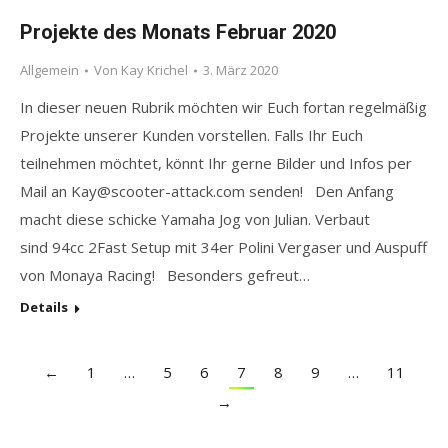
Projekte des Monats Februar 2020
Allgemein
Von
Kay Krichel
3. März 2020
In dieser neuen Rubrik möchten wir Euch fortan regelmäßig
Projekte unserer Kunden vorstellen. Falls Ihr Euch
teilnehmen möchtet, könnt Ihr gerne Bilder und Infos per
Mail an Kay@scooter-attack.com senden! Den Anfang
macht diese schicke Yamaha Jog von Julian. Verbaut
sind 94cc 2Fast Setup mit 34er Polini Vergaser und Auspuff
von Monaya Racing! Besonders gefreut…
Details
←
1
…
5
6
7
8
9
…
11
→