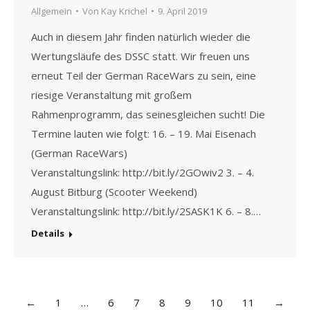
Allgemein
Von
Kay Krichel
9. April 2019
Auch in diesem Jahr finden natürlich wieder die
Wertungsläufe des DSSC statt. Wir freuen uns
erneut Teil der German RaceWars zu sein, eine
riesige Veranstaltung mit großem
Rahmenprogramm, das seinesgleichen sucht! Die
Termine lauten wie folgt: 16. – 19. Mai Eisenach
(German RaceWars)
Veranstaltungslink: http://bit.ly/2GOwiv2 3. – 4.
August Bitburg (Scooter Weekend)
Veranstaltungslink: http://bit.ly/2SASK1K 6. – 8.…
Details
←
1
…
6
7
8
9
10
11
→